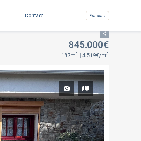
Contact
Français
845.000€
2
2
187m
| 4.519€/m