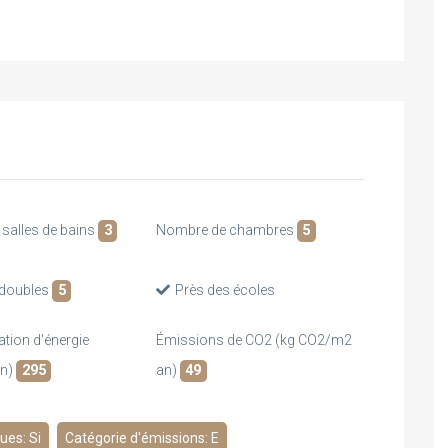
salles de bains
3
Nombre de chambres
5
doubles
5
Près des écoles
ion d'énergie
Émissions de CO2 (kg CO2/m2
an)
295
an)
49
ues: Si
Catégorie d'émissions: E