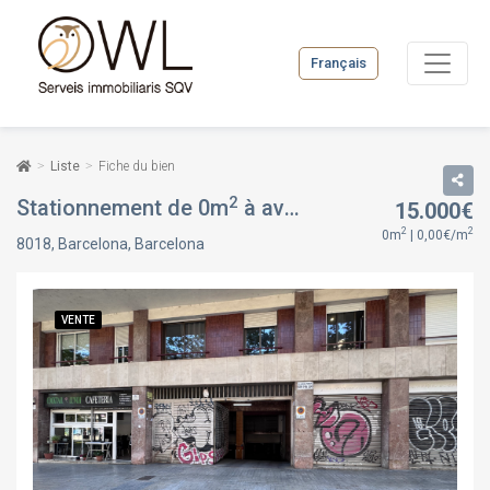
Français
Liste
Fiche du bien
2
Stationnement de 0m
à avenida meridiana, 21, à Barcelona, Sant Martí, Barcelona
15.000€
2
2
0m
| 0,00€/m
8018, Barcelona, Barcelona
VENTE